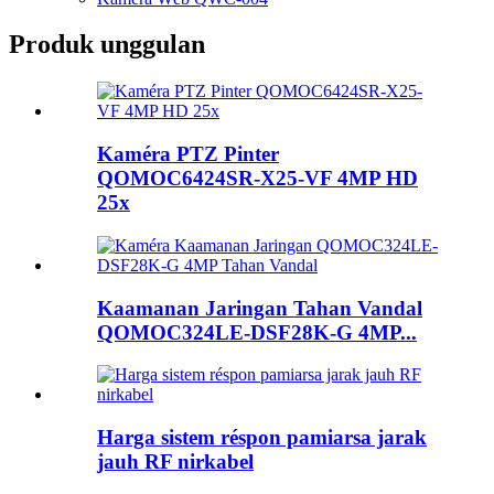
Produk unggulan
Kaméra PTZ Pinter
QOMOC6424SR-X25-VF 4MP HD
25x
Kaamanan Jaringan Tahan Vandal
QOMOC324LE-DSF28K-G 4MP...
Harga sistem réspon pamiarsa jarak
jauh RF nirkabel