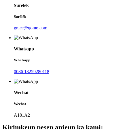
Surélék
Surélék
grace@qomo.com
Whatsapp
Whatsapp
0086 18259280118
Wechat
Wechat
A181A2
Kirimkeun pesen anjeun ka kami: