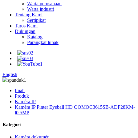
Warta perusahaan
Warta industri
Tentang Kami
Sertipikat
Taros Kami
Dukungan
Katalog
Parangkat lunak
English
Imah
Produk
Kaméra IP
Kaméra IP Pinter Eyeball HD QOMOC3615SB-ADF28KM-
l0 5MP
Kategori
Kaméra dokumén