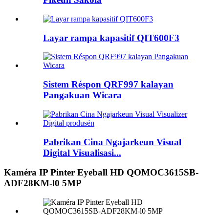
Layar rampa kapasitif QIT600F3
Sistem Réspon QRF997 kalayan
Pangakuan Wicara
Pabrikan Cina Ngajarkeun Visual
Digital Visualisasi...
Kaméra IP Pinter Eyeball HD QOMOC3615SB-
ADF28KM-l0 5MP