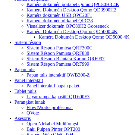
Kaméra dokumén portabel Qomo QPC80H3 4K
Kaméra Dokumén Desktop Qomo QD3900H2
Kaméra dokumén USB QPC20F1
Kaméra dokumén nirkabel QPC28
Visualizer dokumén QPC80H2 Gooseneck
Kaméra Dokumén Desktop Qomo QD5000 4K
Kaméra Dokumén Desktop Qomo QD5000 4K
Sistem réspon
Sistem Réspon Pamirsa QRF300C
Sistem Réspon Pamirsa QRF888
Sistem Réspon Biantara Kartun QRF997
Sistem Réspon Pamirsa QRF999
Papan tulis
Papan tulis interaktif QWB300-Z
Panel interaktif
Panel interaktif papan pakét
Tablet nulis
Layar rampa kapasitif QIT600F3
Parangkat lunak
Flow!Works profésional
QVote
Asesoris
Qpen Nirkabel Multifungsi
Baki Pulpen Pinter QPT200
Kaméra Wéb QWC-004