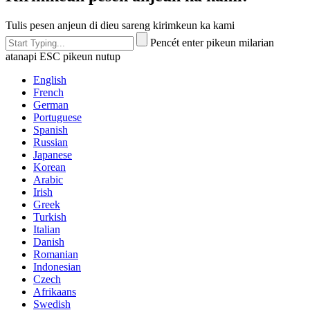
Tulis pesen anjeun di dieu sareng kirimkeun ka kami
Pencét enter pikeun milarian
atanapi ESC pikeun nutup
English
French
German
Portuguese
Spanish
Russian
Japanese
Korean
Arabic
Irish
Greek
Turkish
Italian
Danish
Romanian
Indonesian
Czech
Afrikaans
Swedish