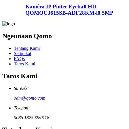
Kaméra IP Pinter Eyeball HD
QOMOC3615SB-ADF28KM-l0 5MP
Ngeunaan Qomo
Tentang Kami
Sertipikat
FAQs
Taros Kami
Taros Kami
Surélék:
odm@qomo.com
Telepon:
0086 18259280118