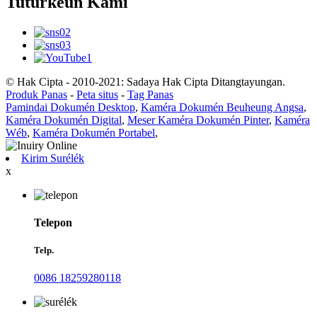
Tuturkeun Kami
© Hak Cipta - 2010-2021: Sadaya Hak Cipta Ditangtayungan.
Produk Panas
-
Peta situs
-
Tag Panas
Pamindai Dokumén Desktop
,
Kaméra Dokumén Beuheung Angsa
,
Kaméra Dokumén Digital
,
Meser Kaméra Dokumén Pinter
,
Kaméra
Wéb
,
Kaméra Dokumén Portabel
,
Kirim Surélék
x
Telepon
Telp.
0086 18259280118