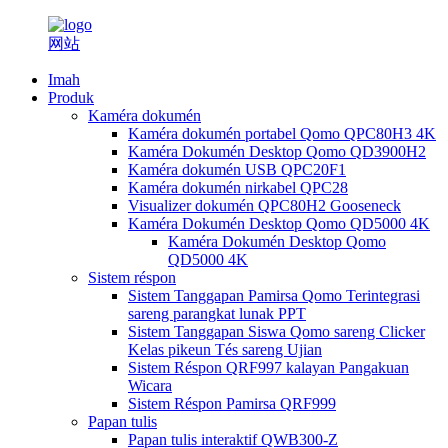
Imah
Produk
Kaméra dokumén
Kaméra dokumén portabel Qomo QPC80H3 4K
Kaméra Dokumén Desktop Qomo QD3900H2
Kaméra dokumén USB QPC20F1
Kaméra dokumén nirkabel QPC28
Visualizer dokumén QPC80H2 Gooseneck
Kaméra Dokumén Desktop Qomo QD5000 4K
Kaméra Dokumén Desktop Qomo
QD5000 4K
Sistem réspon
Sistem Tanggapan Pamirsa Qomo Terintegrasi
sareng parangkat lunak PPT
Sistem Tanggapan Siswa Qomo sareng Clicker
Kelas pikeun Tés sareng Ujian
Sistem Réspon QRF997 kalayan Pangakuan
Wicara
Sistem Réspon Pamirsa QRF999
Papan tulis
Papan tulis interaktif QWB300-Z