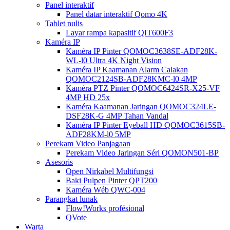
Panel interaktif
Panel datar interaktif Qomo 4K
Tablet nulis
Layar rampa kapasitif QIT600F3
Kaméra IP
Kaméra IP Pinter QOMOC3638SE-ADF28K-
WL-l0 ​​Ultra 4K Night Vision
Kaméra IP Kaamanan Alarm Calakan
QOMOC2124SB-ADF28KMC-l0 4MP
Kaméra PTZ Pinter QOMOC6424SR-X25-VF
4MP HD 25x
Kaméra Kaamanan Jaringan QOMOC324LE-
DSF28K-G 4MP Tahan Vandal
Kaméra IP Pinter Eyeball HD QOMOC3615SB-
ADF28KM-l0 5MP
Perekam Video Panjagaan
Perekam Video Jaringan Séri QOMON501-BP
Asesoris
Qpen Nirkabel Multifungsi
Baki Pulpen Pinter QPT200
Kaméra Wéb QWC-004
Parangkat lunak
Flow!Works profésional
QVote
Warta